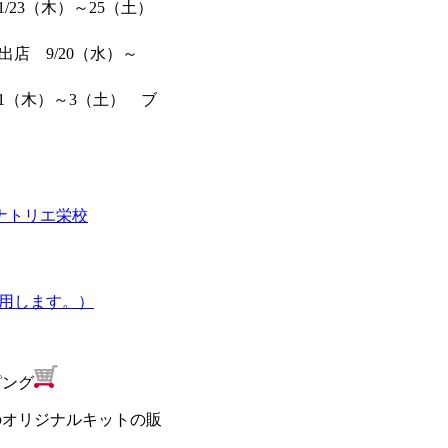
/23（木）～25（土）
店 9/20（水）～
/1（木）～3（土） ブ
ナトリエ栄校
用します。）
ピング
のオリジナルキットの販