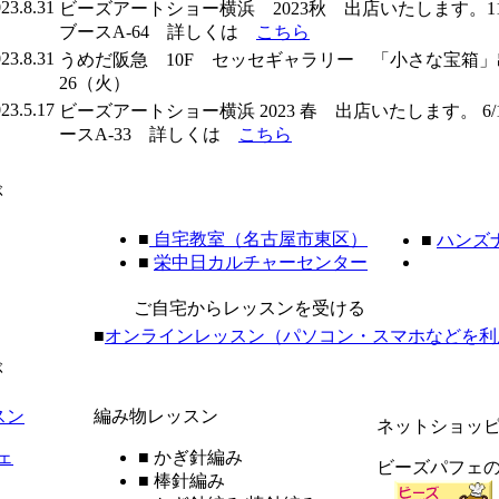
23.8.31
ビーズアートショー横浜 2023秋 出店いたします。11
ブースA-64 詳しくは
こちら
23.8.31
うめだ阪急 10F セッセギャラリー 「小さな宝箱」出
26（火）
23.5.17
ビーズアートショー横浜 2023 春 出店いたします。 6
ースA-33 詳しくは
こちら
ぶ
■
自宅教室（名古屋市東区）
■
ハンズ
■
栄中日カルチャーセンター
ご自宅からレッスンを受ける
■
オンラインレッスン（パソコン・スマホなどを利
ぶ
スン
編み物レッスン
ネットショッ
ェ
■
かぎ針編み
ビーズパフェ
■
棒針編み